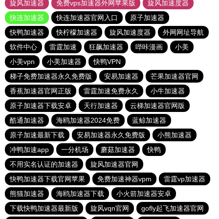
旋风加速器
免费vps加速器外网苹果版
旋风加速度器
快连加速器
快连加速器官网入口
原子加速器
快鸭加速器
快柠檬加速器
旋风加速度器
外网网址导航
软件中心
雷霆加速
狂飙加速器
哔咔漫画
小美
小美vpn
小美加速器
快鸭VPN
梯子免费加速器永久免费版
安易加速器
芒果加速器官网
香蕉加速器官网正版
雷霆加速免费永久
小牛加速器
原子加速器下载安卓
天行加速器
云梯加速器官网版
酷通加速器
海鸥加速器2024免费
蓝鲸加速器
原子加速最新下载
安易加速器永久免费版
小熊加速器
冲鸭加速app
一分机场
蘑菇加速器
快鸭
不用实名认证的加速器
旋风加速器官网
快鸭加速器下载官网苹果
免费加速神器vpm
雷霆vp加速器
熊猫加速器
海鸥加速器下载
小火箭加速器安卓
下载快鸭加速器最新版
旋风vqn官网
gofly起飞加速器官网