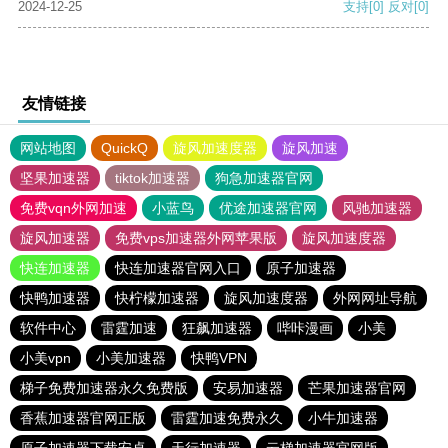
2024-12-25
支持
[0]
反对
[0]
友情链接
网站地图
QuickQ
旋风加速度器
旋风加速
坚果加速器
tiktok加速器
狗急加速器官网
免费vqn外网加速
小蓝鸟
优途加速器官网
风驰加速器
旋风加速器
免费vps加速器外网苹果版
旋风加速度器
快连加速器
快连加速器官网入口
原子加速器
快鸭加速器
快柠檬加速器
旋风加速度器
外网网址导航
软件中心
雷霆加速
狂飙加速器
哔咔漫画
小美
小美vpn
小美加速器
快鸭VPN
梯子免费加速器永久免费版
安易加速器
芒果加速器官网
香蕉加速器官网正版
雷霆加速免费永久
小牛加速器