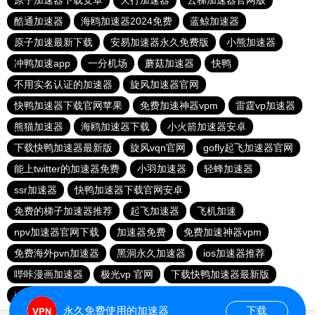
原子加速器下载安卓
天行加速器
云梯加速器官网版
酷通加速器
海鸥加速器2024免费
蓝鲸加速器
原子加速最新下载
安易加速器永久免费版
小熊加速器
冲鸭加速app
一分机场
蘑菇加速器
快鸭
不用实名认证的加速器
旋风加速器官网
快鸭加速器下载官网苹果
免费加速神器vpm
雷霆vp加速器
熊猫加速器
海鸥加速器下载
小火箭加速器安卓
下载快鸭加速器最新版
旋风vqn官网
gofly起飞加速器官网
能上twitter的加速器免费
小羽加速器
轻蜂加速器
ssr加速器
快鸭加速器下载官网安卓
免费的梯子加速器推荐
起飞加速器
飞机加速
npv加速器官网下载
加速器免费
免费加速神器vpm
免费海外pvn加速器
黑洞永久加速器
ios加速器推荐
哔咔漫画加速器
极光vp 官网
下载快鸭加速器最新版
iphone加速器哪个好
永久免费使用的加速器
下载