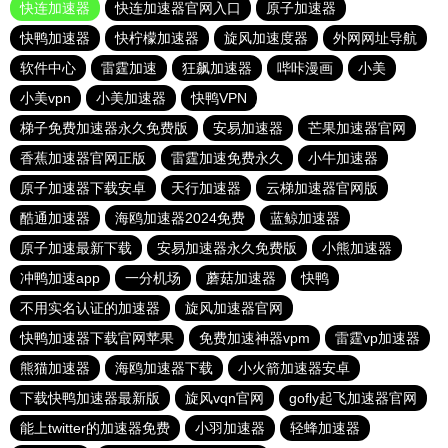
快连加速器
快连加速器官网入口
原子加速器
快鸭加速器
快柠檬加速器
旋风加速度器
外网网址导航
软件中心
雷霆加速
狂飙加速器
哔咔漫画
小美
小美vpn
小美加速器
快鸭VPN
梯子免费加速器永久免费版
安易加速器
芒果加速器官网
香蕉加速器官网正版
雷霆加速免费永久
小牛加速器
原子加速器下载安卓
天行加速器
云梯加速器官网版
酷通加速器
海鸥加速器2024免费
蓝鲸加速器
原子加速最新下载
安易加速器永久免费版
小熊加速器
冲鸭加速app
一分机场
蘑菇加速器
快鸭
不用实名认证的加速器
旋风加速器官网
快鸭加速器下载官网苹果
免费加速神器vpm
雷霆vp加速器
熊猫加速器
海鸥加速器下载
小火箭加速器安卓
下载快鸭加速器最新版
旋风vqn官网
gofly起飞加速器官网
能上twitter的加速器免费
小羽加速器
轻蜂加速器