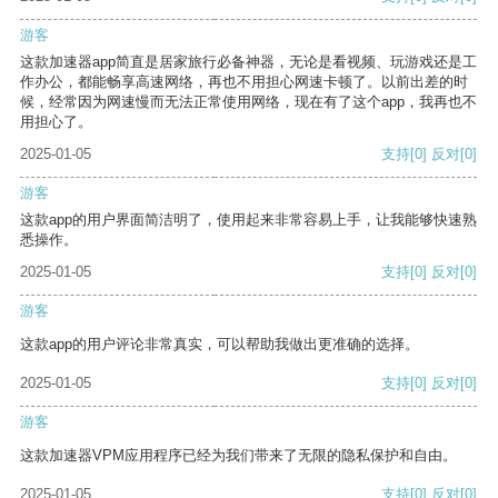
游客
这款加速器app简直是居家旅行必备神器，无论是看视频、玩游戏还是工
作办公，都能畅享高速网络，再也不用担心网速卡顿了。以前出差的时
候，经常因为网速慢而无法正常使用网络，现在有了这个app，我再也不
用担心了。
2025-01-05
支持
[0]
反对
[0]
游客
这款app的用户界面简洁明了，使用起来非常容易上手，让我能够快速熟
悉操作。
2025-01-05
支持
[0]
反对
[0]
游客
这款app的用户评论非常真实，可以帮助我做出更准确的选择。
2025-01-05
支持
[0]
反对
[0]
游客
这款加速器VPM应用程序已经为我们带来了无限的隐私保护和自由。
2025-01-05
支持
[0]
反对
[0]