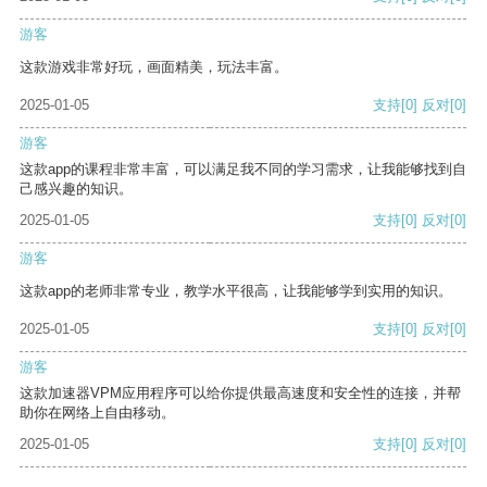
游客
这款游戏非常好玩，画面精美，玩法丰富。
2025-01-05
支持
[0]
反对
[0]
游客
这款app的课程非常丰富，可以满足我不同的学习需求，让我能够找到自
己感兴趣的知识。
2025-01-05
支持
[0]
反对
[0]
游客
这款app的老师非常专业，教学水平很高，让我能够学到实用的知识。
2025-01-05
支持
[0]
反对
[0]
游客
这款加速器VPM应用程序可以给你提供最高速度和安全性的连接，并帮
助你在网络上自由移动。
2025-01-05
支持
[0]
反对
[0]